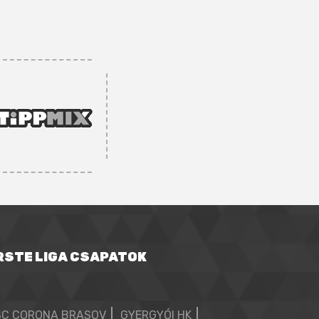
RSTE LIGA CSAPATOK
SC CORONA BRASOV
GYERGYÓI HK