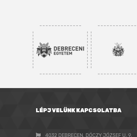
LÉPJ VELÜNK KAPCSOLATBA
4032 DEBRECEN, DÓCZY JÓZSEF U. 9.